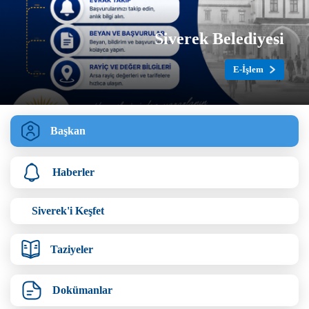
Siverek Belediyesi
Whatsapp Destek Hattı
Çözüm Hattı
E-İşlem
Başkan
Haberler
Siverek'i Keşfet
Taziyeler
Dokümanlar