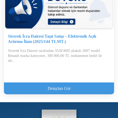
Siverek İcra Dairesi Taşıt Satışı – Elektronik Açık
Artırma İlanı (2025/144 TLMT.)
Siverek İcra Dairesi tarafından 35AT4685 plakalı 2007 model
Renault marka kamyonet, 300.000,00 TL muhammen bedel ile
ele...
Detayları Gör