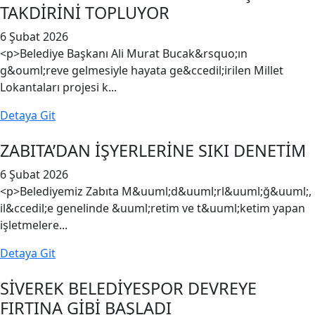
TAKDİRİNİ TOPLUYOR
6 Şubat 2026
<p>Belediye Başkanı Ali Murat Bucak&rsquo;ın
g&ouml;reve gelmesiyle hayata ge&ccedil;irilen Millet
Lokantaları projesi k...
Detaya Git
ZABITA’DAN İŞYERLERİNE SIKI DENETİM
6 Şubat 2026
<p>Belediyemiz Zabıta M&uuml;d&uuml;rl&uuml;ğ&uuml;,
il&ccedil;e genelinde &uuml;retim ve t&uuml;ketim yapan
işletmelere...
Detaya Git
SİVEREK BELEDİYESPOR DEVREYE
FIRTINA GİBİ BAŞLADI