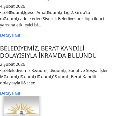
4 Şubat 2026
<p>B&ouml;lgesel Amat&ouml;r Lig 2. Grup'ta
m&uuml;cadele eden Siverek Belediyespor, ligin ikinci
yarısına etkileyici bi...
Detaya Git
BELEDİYEMİZ, BERAT KANDİLİ
DOLAYISIYLA İKRAMDA BULUNDU
2 Şubat 2026
<p>Belediyemiz K&uuml;lt&uuml;r, Sanat ve Sosyal İşler
M&uuml;d&uuml;rl&uuml;ğ&uuml;, Berat Kandili
dolayısıyla il&ccedi...
Detaya Git