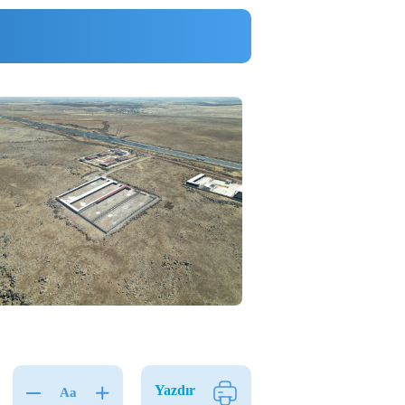
Next
Yazdır
Aa