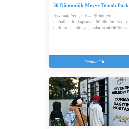
50 Dönümlük Meyve Temalı Park
Ayvanat, Yenişehir ve Şirinkuyu
mahallelerini kapsayan 50 dönümlük dev
park projesinde çalışmalarını sürdürüyor.
Detaya Git