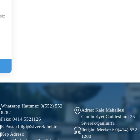
siz
Whatsapp Hattımız:
0(552) 552
Adres: Kale Mahallesi
8282
Cumhuriyet Caddesi no: 25
Faks:
0414 5521126
Siverek/Şanlıurfa
E-Posta:
bilgi@siverek.bel.tr
İletişim Merkezi:
0(414) 552
Kep Adresi:
1200