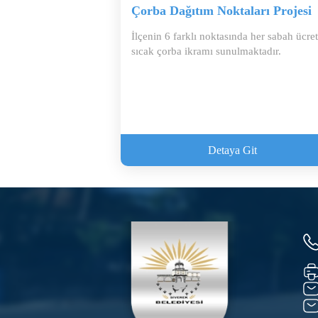
Çorba Dağıtım Noktaları Projesi
İlçenin 6 farklı noktasında her sabah ücret
sıcak çorba ikramı sunulmaktadır.
Detaya Git