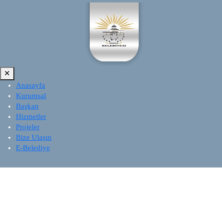
✕
Anasayfa
Kurumsal
Başkan
Hizmetler
Projeler
Bize Ulaşın
E-Belediye